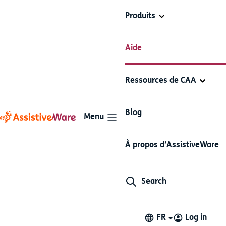
Produits
Modifier et organiser
Ajouter et
Aide
Proloquo2Go
les boutons et les
modifier des
dossiers
dossiers
Ressources de CAA
Articles dans cette section
Blog
Menu
Visualiser un dossier en
À propos d’AssistiveWare
mode liste ou Écran grille
Search
Par défaut, Proloquo2Go affiche les dossiers en mode
écran grille. Les dossiers peuvent aussi être visualisés
en mode liste. Cela peut être utile lorsque l'on souhaite
FR
Log in
visualiser les dossiers qui contiennent des éléments de