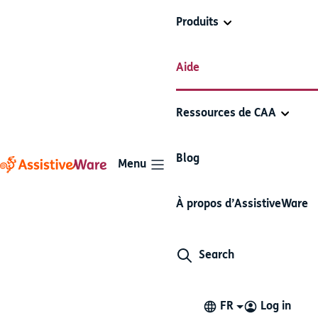
Produits
Modifier et
Aide
Organiser les
organiser les
Proloquo2Go
boutons dans
boutons et les
les dossiers
Ressources de CAA
dossiers
Articles dans cette section
Blog
Menu
À propos d’AssistiveWare
Modifier l’ordre des boutons
dans un dossier
Search
Parfois, vous pouvez avoir envie de modifier l'ordre
d'affichage des boutons sur la page.
FR
Log in