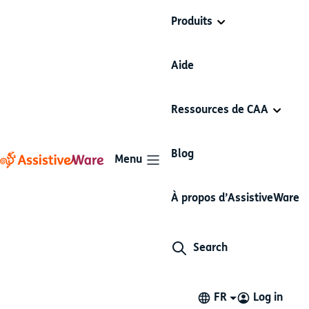
Produits
Aide
AssistiveWare - Déclaration
Ressources de CAA
de confidentialité
AssistiveWare est fermement engagée à protéger la
Blog
Menu
confidentialité de ses utilisateurs.
À propos d’AssistiveWare
Le présent document est la déclaration de
confidentialité pour l’utilisation de nos sites Web dans
le domaine
assistiveware.com
et des services (tels
Search
que spécifiés dans le présent document) proposés par
AssistiveWare B.V. (ci-après également : «
nous
»).
FR
Log in
Le respect de votre vie privée est important pour nous