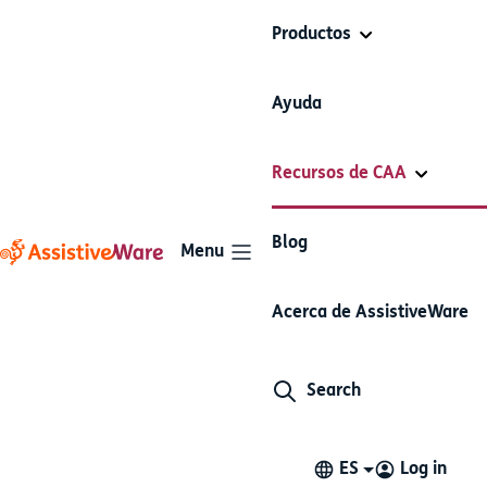
Productos
Ayuda
Recursos de CAA
Blog
Menu
Ayuda sobre CAA: Frases
Acerca de AssistiveWare
comunes y palabras clave
Search
Lectura de 9 minutos
CAA son las siglas de la comunicación aumentativa y
ES
Log in
alternativa. La CAA hace referencia a la tecnología o a