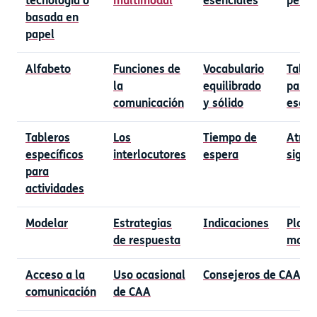
tecnología o
multimodal
esenciales
perifé
basada en
papel
Alfabeto
Funciones de
Vocabulario
Table
la
equilibrado
palab
comunicación
y sólido
esenc
Tableros
Los
Tiempo de
Atribu
específicos
interlocutores
espera
signi
para
actividades
Modelar
Estrategias
Indicaciones
Planif
de respuesta
moto
Acceso a la
Uso ocasional
Consejeros de CAA
comunicación
de CAA