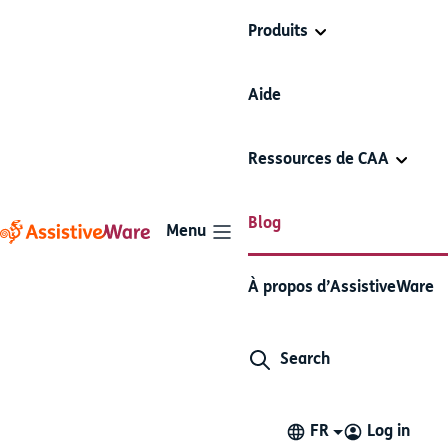
Produits
Aide
Ressources de CAA
Blog
Menu
Blog avec tag Les bases de la
À propos d’AssistiveWare
CAA
Search
FR
Log in