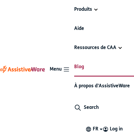
Produits
Aide
Ressources de CAA
Blog
Menu
Réalisation d'un livre de CAA
À propos d’AssistiveWare
sur support papier
Search
Les bases de la CAA
3 minutes de lecture
24 mai 2018
FR
Log in