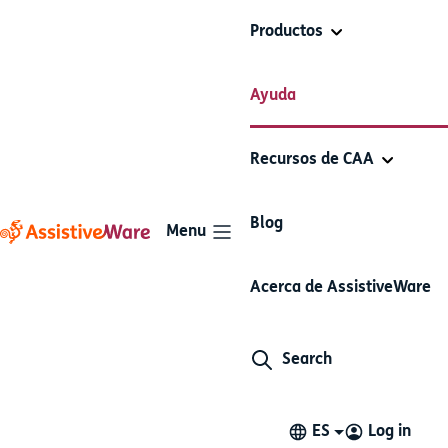
Productos
Proteger, recuperar y compartir
Ayuda
Proloquo2Go
vocabulario
Recursos de CAA
Artículos de esta sección
Blog
Menu
Crea una copia de seguridad
Acerca de AssistiveWare
automática en iCloud
Cada vez que utilizas Proloquo2Go, la aplicación realiza
Search
una copia de seguridad automática. Desde
Proloquo2Go 5, esta opción viene habilitada de forma
predeterminada. Esta permite que tu cuenta de iCloud
ES
Log in
almacene una copia de seguridad con los datos más