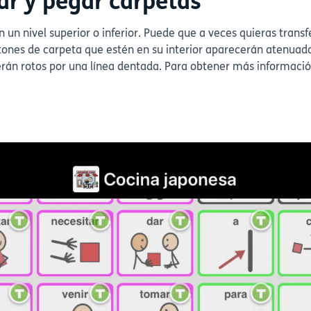
ar y pegar carpetas
n un nivel superior o inferior. Puede que a veces quieras tran
botones de carpeta que estén en su interior aparecerán atenuados
erán rotos por una línea dentada. Para obtener más informaci