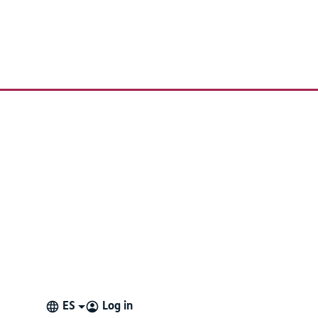
rios
tivo.
en la barra de herramientas del Modo de Edición y, a
ES
Log in