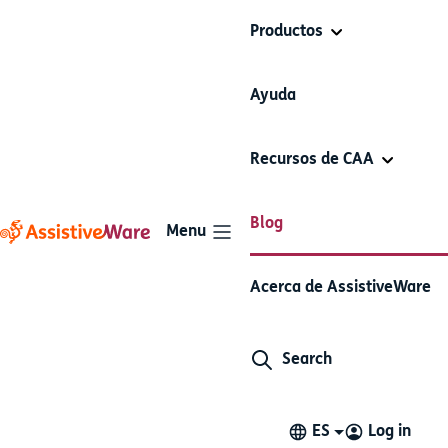
Productos
Ayuda
Recursos de CAA
Blog
Menu
Los SÍ y NO de la CAA:
Acerca de AssistiveWare
Modelado
Search
Los SÍ y NO de la CAA
Conceptos básicos de CAA
Modelado
ES
Log in