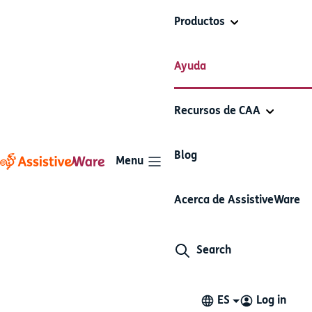
Productos
Personalizar métodos de acceso
Ayuda
Proloquo2Go
alternativos
Recursos de CAA
Artículos de esta sección
Blog
Menu
Configura un pulsador para
Acerca de AssistiveWare
usarlo con Proloquo2Go
Las opciones de barrido integradas en Proloquo2Go
Search
funcionan con la mayoría de los pulsadores del
mercado.
ES
Log in