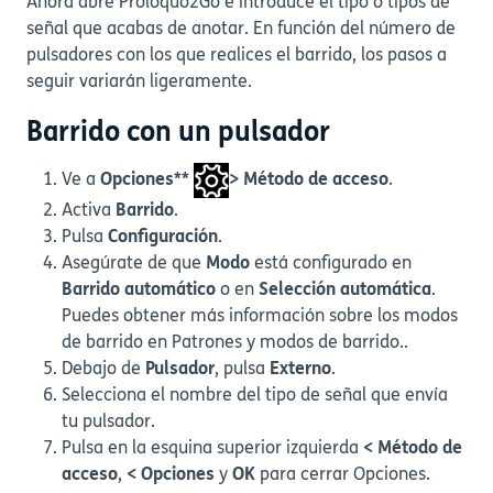
Ahora abre Proloquo2Go e introduce el tipo o tipos de
señal que acabas de anotar. En función del número de
pulsadores con los que realices el barrido, los pasos a
seguir variarán ligeramente.
Barrido con un pulsador
Ve a
Opciones**
> Método de acceso
.
Activa
Barrido
.
Pulsa
Configuración
.
Asegúrate de que
Modo
está configurado en
Barrido automático
o en
Selección automática
.
Puedes obtener más información sobre los modos
de barrido en Patrones y modos de barrido..
Debajo de
Pulsador
, pulsa
Externo
.
Selecciona el nombre del tipo de señal que envía
tu pulsador.
Pulsa en la esquina superior izquierda
< Método de
acceso
,
< Opciones
y
OK
para cerrar Opciones.