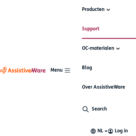
Producten
AssistiveWare
Configureren voor
Support
Proloquo2Go
Support
alternatieve toegang
OC-materialen
Artikelen in deze sectie
Blog
Menu
Een interface voor
Over AssistiveWare
schakelaars configureren
voor gebruik met
Search
Proloquo2Go
De ingebouwde opties voor scannen van Proloquo2Go
NL
Log in