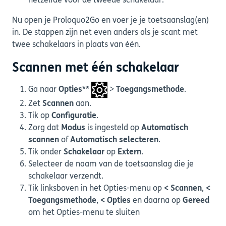
hetzelfde voor de tweede schakelaar.
Nu open je Proloquo2Go en voer je je toetsaanslag(en)
in. De stappen zijn net even anders als je scant met
twee schakelaars in plaats van één.
Scannen met één schakelaar
Ga naar
Opties**
>
Toegangsmethode
.
Zet
Scannen
aan.
Tik op
Configuratie
.
Zorg dat
Modus
is ingesteld op
Automatisch
scannen
of
Automatisch selecteren
.
Tik onder
Schakelaar
op
Extern
.
Selecteer de naam van de toetsaanslag die je
schakelaar verzendt.
Tik linksboven in het Opties-menu op
< Scannen
,
<
Toegangsmethode
,
< Opties
en daarna op
Gereed
om het Opties-menu te sluiten