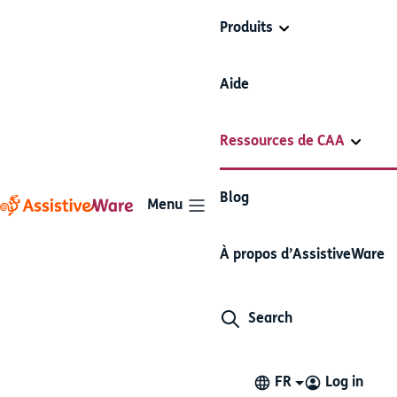
Produits
Aide
Ressources de CAA
Blog
Menu
Incorporer l’apprentissage
À propos d’AssistiveWare
complet de la lecture et de
Search
l’écriture
11 minutes de lecture
FR
Log in