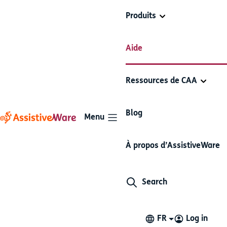
Produits
Modifier et organiser les Blocs
Aide
Proloquo4Text
Rapides
Ressources de CAA
Articles dans cette section
Blog
Menu
Modifier l'ordre des éléments
À propos d’AssistiveWare
et des catégories
Deux types de présentations sont disponibles dans les
Search
Blocs rapides : Liste et Grille. Vous pouvez facilement
modifier l'ordre des éléments et des catégories dans
les Blocs rapides en Liste, en suivant les instructions ci-
FR
Log in
dessous : Dans Blocs rapides en Grille, vous devez