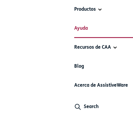
Productos
oting
Ayuda
Recursos de CAA
Blog
not work?
Acerca de AssistiveWare
activated the Auditory Feedback in Keeble's settings, there ar
Search
 Settings app. In order to turn on Allow Full Access go to your