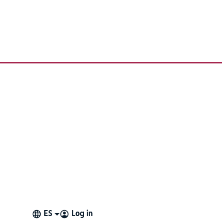
e two possible causes.
 device's
Settings
app and then go to
General > Keyboard >
ES
Log in