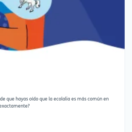
uede que hayas oído que la ecolalia es más común en
go: yo también hago ecolalias. Pero... ¿qué son exactamente?