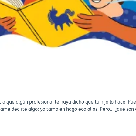
t o que algún profesional te haya dicho que tu hijo lo hace. P
personas con autismo o con un desarrollo diferente. Déjame decirte al