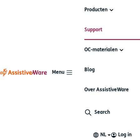
Producten
AssistiveWare
Problemen
Support
Proloquo2Go
Support
oplossen
OC-materialen
Artikelen in deze sectie
Blog
Menu
Ik zit vast in een map
Over AssistiveWare
Als je een map niet kunt verlaten maar alle knoppen
wel reageren als je ze aanraakt, is de map
waarschijnlijk ingesteld als startmap. Wanneer dit
Search
gebeurt, zie je dat de Start-knop grijs is op de onderste
optiebalk.
NL
Log in