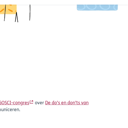
GOSCI-congres
over
De do’s en don’ts van
municeren.