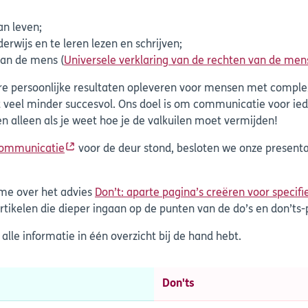
an leven;
wijs en te leren lezen en schrijven;
van de mens (
Universele verklaring van de rechten van de men
ersoonlijke resultaten opleveren voor mensen met complexe 
ist veel minder succesvol. Ons doel is om communicatie voor 
en alleen als je weet hoe je de valkuilen moet vermijden!
communicatie
voor de deur stond, besloten we onze presenta
ame over het advies
Don’t: aparte pagina’s creëren voor specifi
rtikelen die dieper ingaan op de punten van de do’s en don’ts-
 alle informatie in één overzicht bij de hand hebt.
Don'ts