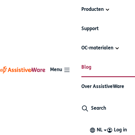
Producten
Support
OC-materialen
Blog
Menu
De do’s en don’ts van OC -
Over AssistiveWare
vragen stellen
Search
De do’s en don’ts van OC
OC basis
7 minuten lezen
29 oktober 2015
NL
Log in