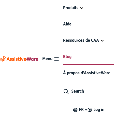
Produits
Aide
Ressources de CAA
Blog
Menu
La diversité au centre de
À propos d’AssistiveWare
Proloquo2Go 7.5
Search
Proloquo2Go
Plaidoyer
3 minutes de lecture
9 mars 2021
FR
Log in