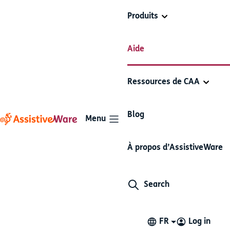
Produits
Aide
Articles dans cette section
Ressources de CAA
Making calls with simPODD
Blog
Menu
In order to make calls, simply start the phone or
FaceTime call, launch simPODD, and use it to speak. No
À propos d’AssistiveWare
need for special settings or actions.
If you are using iOS 13 to iOS 17
please be aware that
Search
during the call, simPODD will automatically switch to
one of the built-in iOS voices. Once the call concludes,
simPODD will automatically switch back to your regular
FR
Log in