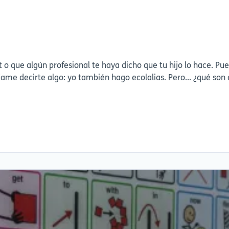
t o que algún profesional te haya dicho que tu hijo lo hace. P
personas con autismo o con un desarrollo diferente. Déjame decirte al