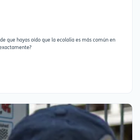
uede que hayas oído que la ecolalia es más común en
go: yo también hago ecolalias. Pero... ¿qué son exactamente?