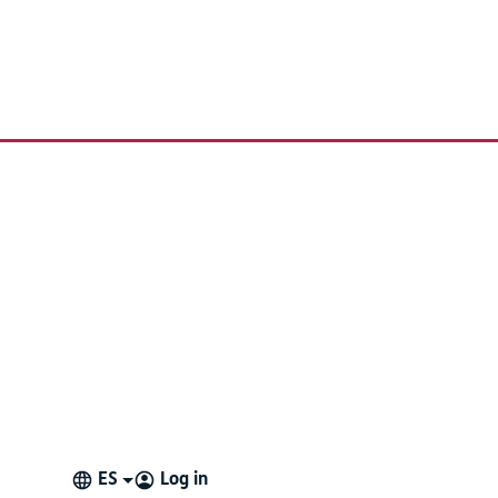
necesitas ajustes ni acciones especiales.
es integradas de iOS. Una vez finalizada la llamada,
rte de Apple para obtener más información sobre las voces
ES
Log in