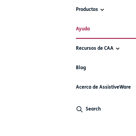
Productos
Ayuda
Recursos de CAA
Blog
otected?
Acerca de AssistiveWare
y of its users.
vacy. For more details see our keyboard
privacy policy
.
Search