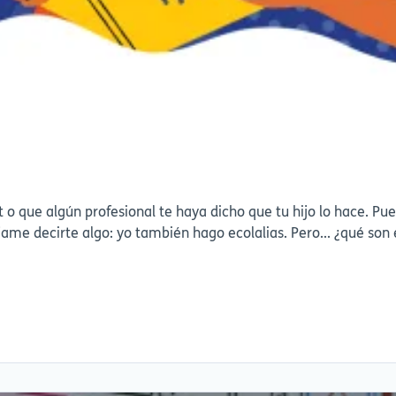
t o que algún profesional te haya dicho que tu hijo lo hace. P
personas con autismo o con un desarrollo diferente. Déjame decirte al