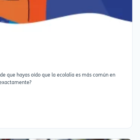
uede que hayas oído que la ecolalia es más común en
go: yo también hago ecolalias. Pero... ¿qué son exactamente?