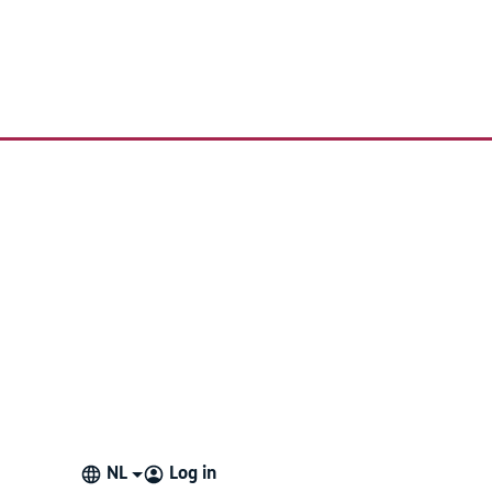
n aanpassen aan je behoeften.
NL
Log in