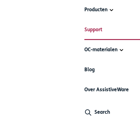
Producten
Proloquo2Go aanpassen
Support
OC-materialen
Blog
erichtenbalk wijzigen
Over AssistiveWare
unt de weergave van de berichtenbalk op verschillende maniere
Search