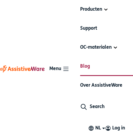
Producten
Support
OC-materialen
Blog
Menu
Overstappen van PECS naar
Over AssistiveWare
een volledig
Search
communicatiesysteem
OC basis
NL
Log in