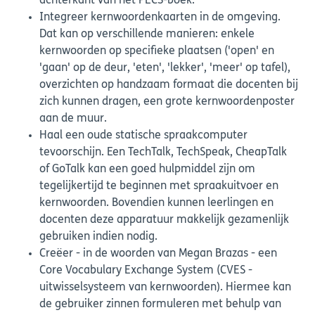
achterkant van het PECS-boek.
Integreer kernwoordenkaarten in de omgeving.
Dat kan op verschillende manieren: enkele
kernwoorden op specifieke plaatsen ('open' en
'gaan' op de deur, 'eten', 'lekker', 'meer' op tafel),
overzichten op handzaam formaat die docenten bij
zich kunnen dragen, een grote kernwoordenposter
aan de muur.
Haal een oude statische spraakcomputer
tevoorschijn. Een TechTalk, TechSpeak, CheapTalk
of GoTalk kan een goed hulpmiddel zijn om
tegelijkertijd te beginnen met spraakuitvoer en
kernwoorden. Bovendien kunnen leerlingen en
docenten deze apparatuur makkelijk gezamenlijk
gebruiken indien nodig.
Creëer - in de woorden van Megan Brazas - een
Core Vocabulary Exchange System (CVES -
uitwisselsysteem van kernwoorden). Hiermee kan
de gebruiker zinnen formuleren met behulp van