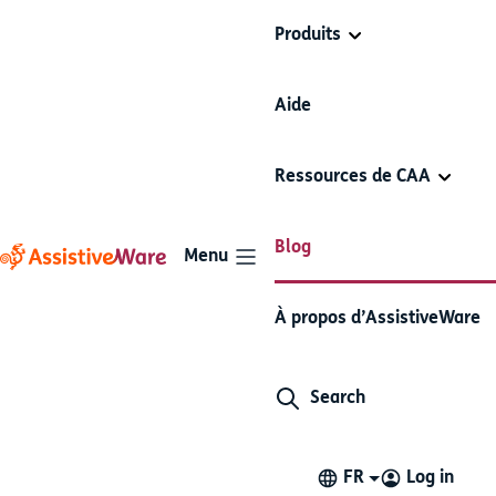
Produits
Aide
Ressources de CAA
Blog
Menu
La CAA lui a ouvert de
À propos d’AssistiveWare
nouveaux horizons
Search
Histoire d'utilisateur
Proloquo4Text
3 minutes de lecture
23 septembre 2019
FR
Log in