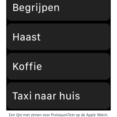
Een lijst met zinnen voor Proloquo4Text op de Apple Watch.