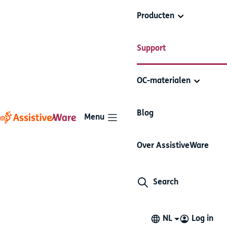
Producten
Keeble
Support
AssistiveWare
Frequently
Keeble
Customization
Support
Asked
OC-materialen
Questions
Artikelen in deze sectie
Blog
Menu
Over AssistiveWare
Which languages does
Keeble support?
Search
Keeble 4 is localized in English, French, Spanish, Dutch,
NL
Log in
German, Italian, Swedish, Norwegian, Danish, Czech,